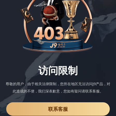
访问限制
尊敬的用户，由于相关法律限制，您所在地区无法访问J9产品，对
此造成的不便，我们深表歉意，您如有疑问请联系客服。
联系客服