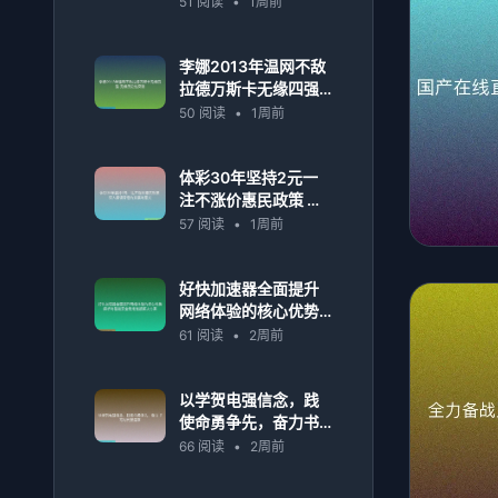
51 阅读
•
1周前
迹
李娜2013年温网不敌
拉德万斯卡无缘四强
无缘历史性突破
50 阅读
•
1周前
体彩30年坚持2元一
注不涨价惠民政策 深
入解读背后的发展与
57 阅读
•
1周前
意义
好快加速器全面提升
网络体验的核心优势
解析与智能安全稳定
61 阅读
•
2周前
连接解决方案
以学贺电强信念，践
使命勇争先，奋力书
写时代新篇章
66 阅读
•
2周前