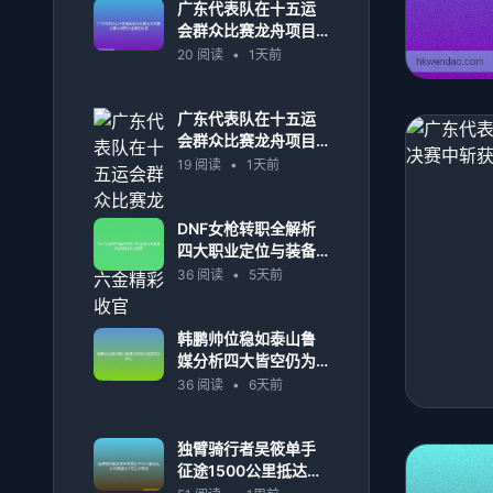
广东代表队在十五运
会群众比赛龙舟项目
决赛中斩获六金精彩
20 阅读
•
1天前
收官
广东代表队在十五运
会群众比赛龙舟项目
决赛中斩获六金精彩
19 阅读
•
1天前
收官
DNF女枪转职全解析
四大职业定位与装备
养成路线实战指南
36 阅读
•
5天前
韩鹏帅位稳如泰山鲁
媒分析四大皆空仍为
核心
36 阅读
•
6天前
独臂骑行者吴筱单手
征途1500公里抵达永
州用坚持书写生命奇