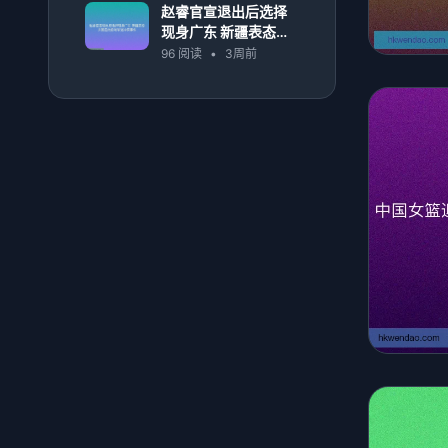
赵睿官宣退出后选择
现身广东 新疆表态并
回应此前与球迷冲突
96 阅读
•
3周前
事件