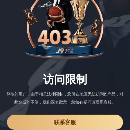
访问限制
尊敬的用户，由于相关法律限制，您所在地区无法访问J9产品，对
此造成的不便，我们深表歉意，您如有疑问请联系客服。
联系客服