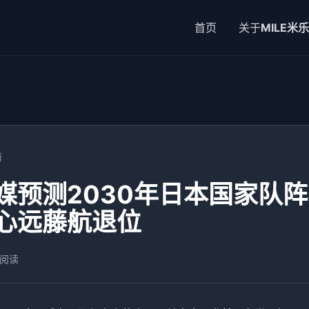
首页
关于
MILE米乐
前
媒预测2030年日本国家队
心远藤航退位
 阅读