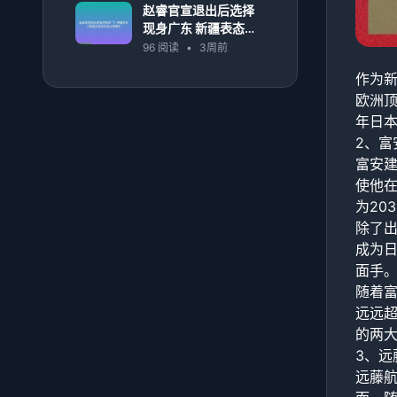
赵睿官宣退出后选择
现身广东 新疆表态并
回应此前与球迷冲突
96 阅读
•
3周前
事件
作为
欧洲顶
年日
2、富
富安
使他
为20
除了
成为
面手
随着
远远超
的两
3、远
远藤