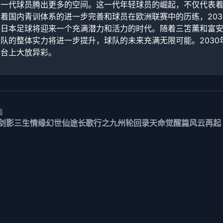
新一代球员腾出更多的空间。这一代年轻球员的崛起，不仅代表
着国内青训体系的进一步完善和球员在欧洲联赛中的历练，20
的日本足球将迎来一个充满潜力和活力的时代。随着三笘薰和富
队的整体实力将进一步提升，球队的未来充满无限可能。203
舞台上大放异彩。
篇
剑影三生情缘幻世仙途长歌行之九州轮回录天命觉醒篇风云再起