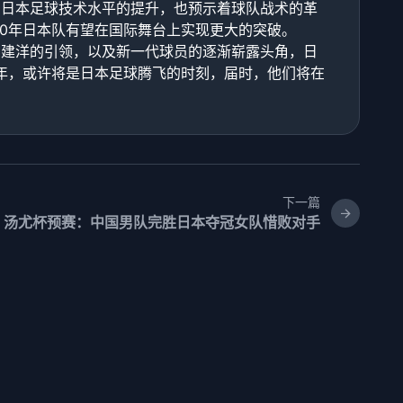
着日本足球技术水平的提升，也预示着球队战术的革
30年日本队有望在国际舞台上实现更大的突破。
安建洋的引领，以及新一代球员的逐渐崭露头角，日
0年，或许将是日本足球腾飞的时刻，届时，他们将在
下一篇
汤尤杯预赛：中国男队完胜日本夺冠女队惜败对手