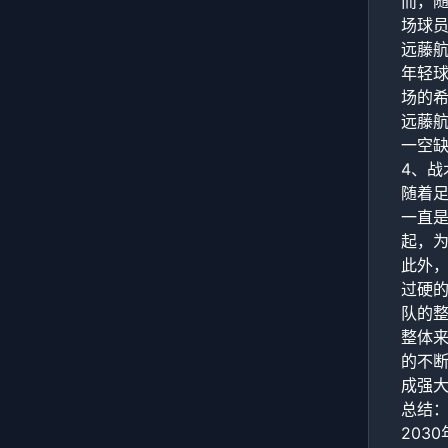
而，随
场球
远藤
年轻
场的
远藤航
一空
4、战
随着
一直
起，
此外
过硬
队的
整体来
的不
成强
总结
203