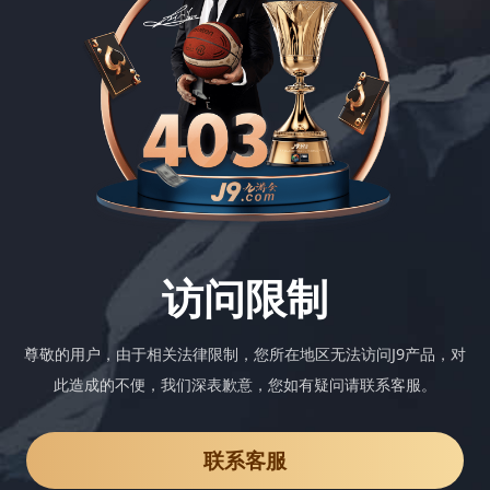
访问限制
尊敬的用户，由于相关法律限制，您所在地区无法访问J9产品，对
此造成的不便，我们深表歉意，您如有疑问请联系客服。
联系客服