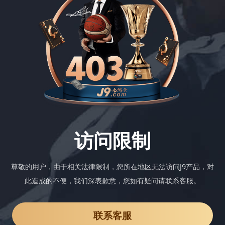
访问限制
尊敬的用户，由于相关法律限制，您所在地区无法访问J9产品，对
此造成的不便，我们深表歉意，您如有疑问请联系客服。
联系客服